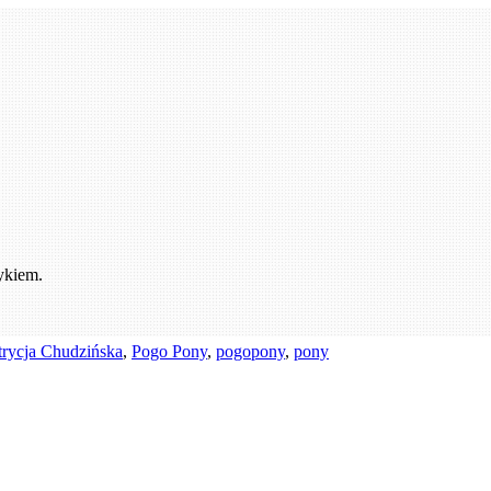
ykiem.
trycja Chudzińska
,
Pogo Pony
,
pogopony
,
pony