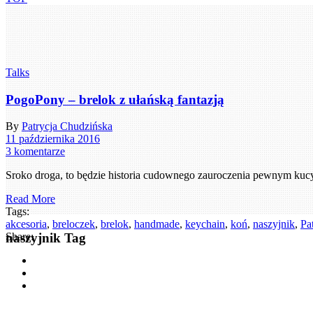
Talks
PogoPony – brelok z ułańską fantazją
By
Patrycja Chudzińska
11 października 2016
3 komentarze
Sroko droga, to będzie historia cudownego zauroczenia pewnym kuc
Read More
Tags:
akcesoria
,
breloczek
,
brelok
,
handmade
,
keychain
,
koń
,
naszyjnik
,
Pa
naszyjnik Tag
Share: