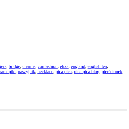
gers
,
bridge
,
charms
,
confashion
,
elixa
,
england
,
english tea
,
amapiki
,
naszyjnik
,
necklace
,
pica pica
,
pica pica blog
,
pierścionek
,