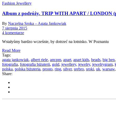
Fashion Jewellery
Album z podróży. TRIP WITH APART / LONDON (p
By
Naczelna Sroka – Agata Jankowiak
7 sierpnia 2015
4 komentarze
Wstałyśmy bardzo wcześnie, by dotrzeć na lotnisko. W Poznaniu
Read More
Tags:
agata jankowiak
,
albert riele
,
am:pm
,
apart
,
apart kids
,
beads
,
big ben
fotografia
,
fotografia biżuterii
,
gold
,
jewellery
,
jewelry
,
jewelrygram
,
polska
,
polska biżuteria
,
prosto
,
ring
,
silver
,
srebro
,
sroki
,
uk
,
warsaw
Share: