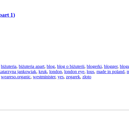
art 1)
,
biżuteria
,
biżuteria apart
,
blog
,
blog o biżuterii
,
blogerki
,
blogger
,
blog
katarzyna jankowiak
,
kruk
,
london
,
london eye
,
lous
,
made in poland
,
m
,
weareso.organic
,
westminister
,
yes
,
zegarek
,
złoto