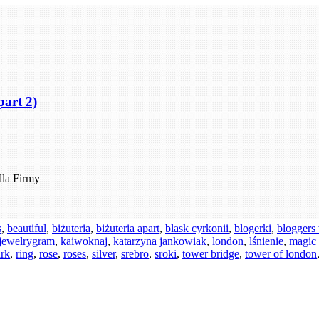
art 2)
la Firmy
s
,
beautiful
,
biżuteria
,
biżuteria apart
,
blask cyrkonii
,
blogerki
,
bloggers 
jewelrygram
,
kaiwoknaj
,
katarzyna jankowiak
,
london
,
lśnienie
,
magic
ark
,
ring
,
rose
,
roses
,
silver
,
srebro
,
sroki
,
tower bridge
,
tower of london