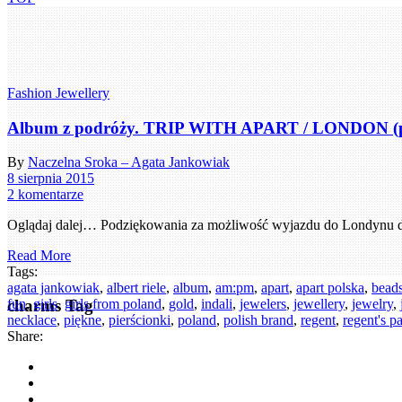
Fashion Jewellery
Album z podróży. TRIP WITH APART / LONDON (p
By
Naczelna Sroka – Agata Jankowiak
8 sierpnia 2015
2 komentarze
Oglądaj dalej… Podziękowania za możliwość wyjazdu do Londynu d
Read More
Tags:
agata jankowiak
,
albert riele
,
album
,
am:pm
,
apart
,
apart polska
,
bead
charms Tag
fun
,
girls
,
girls from poland
,
gold
,
indali
,
jewelers
,
jewellery
,
jewelry
,
necklace
,
piękne
,
pierścionki
,
poland
,
polish brand
,
regent
,
regent's p
Share: