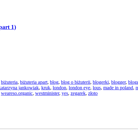
art 1)
,
biżuteria
,
biżuteria apart
,
blog
,
blog o biżuterii
,
blogerki
,
blogger
,
blog
katarzyna jankowiak
,
kruk
,
london
,
london eye
,
lous
,
made in poland
,
m
,
weareso.organic
,
westminister
,
yes
,
zegarek
,
złoto