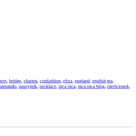
gers
,
bridge
,
charms
,
confashion
,
elixa
,
england
,
english tea
,
amapiki
,
naszyjnik
,
necklace
,
pica pica
,
pica pica blog
,
pierścionek
,