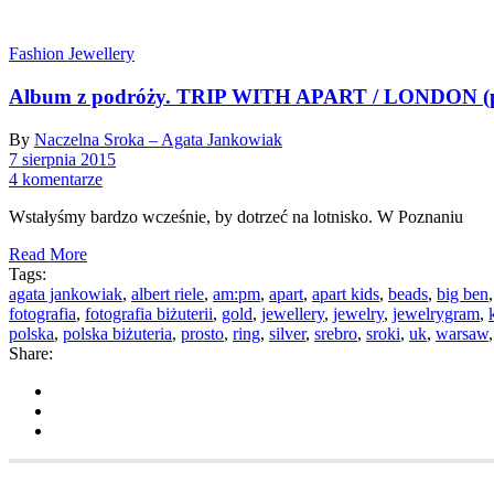
Fashion Jewellery
Album z podróży. TRIP WITH APART / LONDON (p
By
Naczelna Sroka – Agata Jankowiak
7 sierpnia 2015
4 komentarze
Wstałyśmy bardzo wcześnie, by dotrzeć na lotnisko. W Poznaniu
Read More
Tags:
agata jankowiak
,
albert riele
,
am:pm
,
apart
,
apart kids
,
beads
,
big ben
fotografia
,
fotografia biżuterii
,
gold
,
jewellery
,
jewelry
,
jewelrygram
,
polska
,
polska biżuteria
,
prosto
,
ring
,
silver
,
srebro
,
sroki
,
uk
,
warsaw
Share: