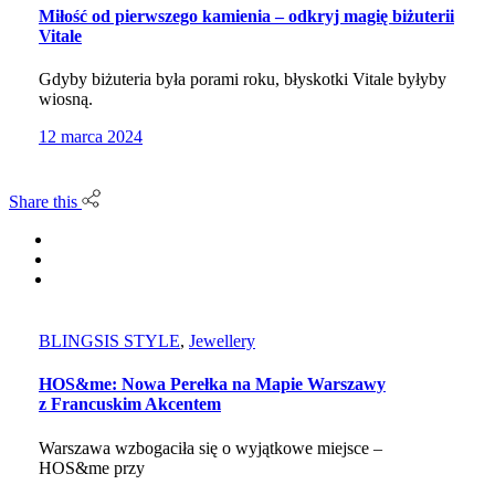
Miłość od pierwszego kamienia – odkryj magię biżuterii
Vitale
Gdyby biżuteria była porami roku, błyskotki Vitale byłyby
wiosną.
12 marca 2024
Share this
BLINGSIS STYLE
,
Jewellery
HOS&me: Nowa Perełka na Mapie Warszawy
z Francuskim Akcentem
Warszawa wzbogaciła się o wyjątkowe miejsce –
HOS&me przy