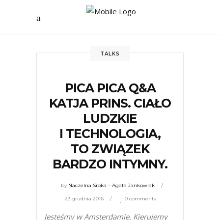
TALKS
PICA PICA Q&A
KATJA PRINS. CIAŁO
LUDZKIE
I TECHNOLOGIA,
TO ZWIĄZEK
BARDZO INTYMNY.
by
Naczelna Sroka – Agata Jankowiak
23 grudnia 2016
0 comments
Jesteśmy w Amsterdamie. Kierujemy