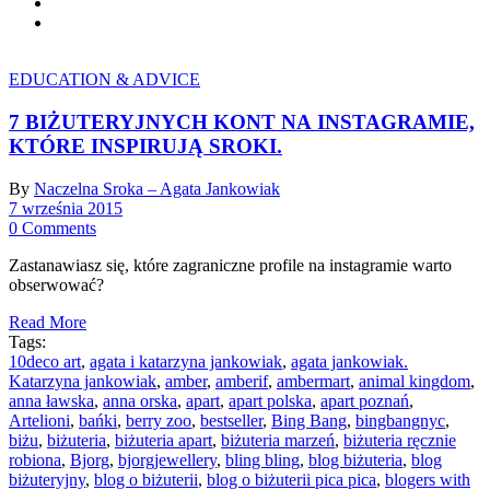
EDUCATION & ADVICE
7 BIŻUTERYJNYCH KONT NA INSTAGRAMIE,
KTÓRE INSPIRUJĄ SROKI.
By
Naczelna Sroka – Agata Jankowiak
7 września 2015
0 Comments
Zastanawiasz się, które zagraniczne profile na instagramie warto
obserwować?
Read More
Tags:
10deco art
,
agata i katarzyna jankowiak
,
agata jankowiak.
Katarzyna jankowiak
,
amber
,
amberif
,
ambermart
,
animal kingdom
,
anna ławska
,
anna orska
,
apart
,
apart polska
,
apart poznań
,
Artelioni
,
bańki
,
berry zoo
,
bestseller
,
Bing Bang
,
bingbangnyc
,
biżu
,
biżuteria
,
biżuteria apart
,
biżuteria marzeń
,
biżuteria ręcznie
robiona
,
Bjorg
,
bjorgjewellery
,
bling bling
,
blog biżuteria
,
blog
biżuteryjny
,
blog o biżuterii
,
blog o biżuterii pica pica
,
blogers with