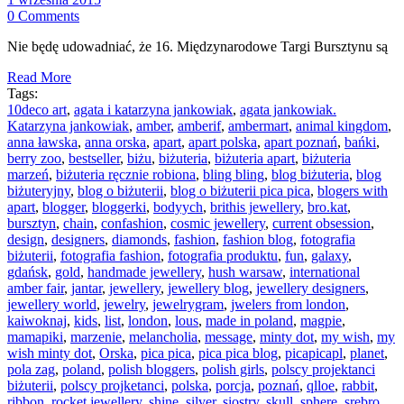
0 Comments
Nie będę udowadniać, że 16. Międzynarodowe Targi Bursztynu są
Read More
Tags:
10deco art
,
agata i katarzyna jankowiak
,
agata jankowiak.
Katarzyna jankowiak
,
amber
,
amberif
,
ambermart
,
animal kingdom
,
anna ławska
,
anna orska
,
apart
,
apart polska
,
apart poznań
,
bańki
,
berry zoo
,
bestseller
,
biżu
,
biżuteria
,
biżuteria apart
,
biżuteria
marzeń
,
biżuteria ręcznie robiona
,
bling bling
,
blog biżuteria
,
blog
biżuteryjny
,
blog o biżuterii
,
blog o biżuterii pica pica
,
blogers with
apart
,
blogger
,
bloggerki
,
bodyych
,
brithis jewellery
,
bro.kat
,
bursztyn
,
chain
,
confashion
,
cosmic jewellery
,
current obsession
,
design
,
designers
,
diamonds
,
fashion
,
fashion blog
,
fotografia
biżuterii
,
fotografia fashion
,
fotografia produktu
,
fun
,
galaxy
,
gdańsk
,
gold
,
handmade jewellery
,
hush warsaw
,
international
amber fair
,
jantar
,
jewellery
,
jewellery blog
,
jewellery designers
,
jewellery world
,
jewelry
,
jewelrygram
,
jwelers from london
,
kaiwoknaj
,
kids
,
list
,
london
,
lous
,
made in poland
,
magpie
,
mamapiki
,
marzenie
,
melancholia
,
message
,
minty dot
,
my wish
,
my
wish minty dot
,
Orska
,
pica pica
,
pica pica blog
,
picapicapl
,
planet
,
pola zag
,
poland
,
polish bloggers
,
polish girls
,
polscy projektanci
biżuterii
,
polscy projketanci
,
polska
,
porcja
,
poznań
,
qlloe
,
rabbit
,
ribbon
,
rocket jewellery
,
shine
,
silver
,
siostry
,
skull
,
sphere
,
srebro
,