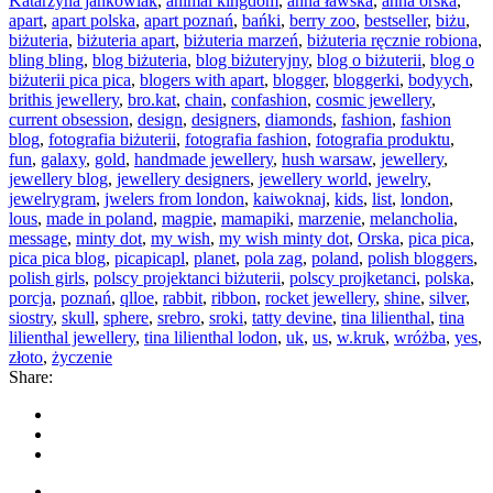
Katarzyna jankowiak
,
animal kingdom
,
anna ławska
,
anna orska
,
apart
,
apart polska
,
apart poznań
,
bańki
,
berry zoo
,
bestseller
,
biżu
,
biżuteria
,
biżuteria apart
,
biżuteria marzeń
,
biżuteria ręcznie robiona
,
bling bling
,
blog biżuteria
,
blog biżuteryjny
,
blog o biżuterii
,
blog o
biżuterii pica pica
,
blogers with apart
,
blogger
,
bloggerki
,
bodyych
,
brithis jewellery
,
bro.kat
,
chain
,
confashion
,
cosmic jewellery
,
current obsession
,
design
,
designers
,
diamonds
,
fashion
,
fashion
blog
,
fotografia biżuterii
,
fotografia fashion
,
fotografia produktu
,
fun
,
galaxy
,
gold
,
handmade jewellery
,
hush warsaw
,
jewellery
,
jewellery blog
,
jewellery designers
,
jewellery world
,
jewelry
,
jewelrygram
,
jwelers from london
,
kaiwoknaj
,
kids
,
list
,
london
,
lous
,
made in poland
,
magpie
,
mamapiki
,
marzenie
,
melancholia
,
message
,
minty dot
,
my wish
,
my wish minty dot
,
Orska
,
pica pica
,
pica pica blog
,
picapicapl
,
planet
,
pola zag
,
poland
,
polish bloggers
,
polish girls
,
polscy projektanci biżuterii
,
polscy projketanci
,
polska
,
porcja
,
poznań
,
qlloe
,
rabbit
,
ribbon
,
rocket jewellery
,
shine
,
silver
,
siostry
,
skull
,
sphere
,
srebro
,
sroki
,
tatty devine
,
tina lilienthal
,
tina
lilienthal jewellery
,
tina lilienthal lodon
,
uk
,
us
,
w.kruk
,
wróżba
,
yes
,
złoto
,
życzenie
Share: