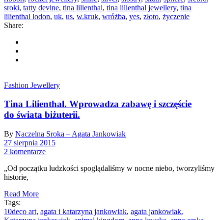
sroki
,
tatty devine
,
tina lilienthal
,
tina lilienthal jewellery
,
tina
lilienthal lodon
,
uk
,
us
,
w.kruk
,
wróżba
,
yes
,
złoto
,
życzenie
Share:
Fashion Jewellery
Tina Lilienthal. Wprowadza zabawę i szczęście
do świata biżuterii.
By
Naczelna Sroka – Agata Jankowiak
27 sierpnia 2015
2 komentarze
„Od początku ludzkości spoglądaliśmy w nocne niebo, tworzyliśmy
historie,
Read More
Tags:
10deco art
,
agata i katarzyna jankowiak
,
agata jankowiak.