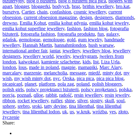
biżuteryjny
,
blog o biżuterii
,
blog o biżuterii pica pica
,
blogers with
apart
,
blogger
,
bloggerki
,
bodyych
,
brąz
,
brithis jewellery
,
bro.kat
,
bursztyn
,
Cartier
,
chain
,
confashion
,
cosmic jewellery
,
current
obsession
,
current obsession magazine
,
design
,
designers
,
diamonds
,
drewno
,
Emilia Kohut
,
emilia kohut gdynia
,
emilia kohut jewelry
,
emilia kohut superfine jewellery
,
fashion
,
fashion blog
,
fotografia
biżuterii
,
fotografia fashion
,
fotografia produktu
,
fun
,
galaxy
,
gdańsk
,
gemologue
,
gemolouge
,
gold
,
gum jewelry
,
handmade
jewellery
,
Hannah Martin
,
hannahmlondon
,
hush warsaw
,
international amber fair
,
jantar
,
jewellery
,
jewellery blog
,
jewellery
designers
,
jewellery world
,
jewelry
,
jewelrygram
,
jwelers from
london
,
kaiwoknaj
,
kamienie szlachetne
,
kids
,
list
,
Liza Urla
,
london
,
lous
,
made in poland
,
magpie
,
mamapiki
,
Marc Alary
,
marcalary
,
marzenie
,
melancholia
,
message
,
miedź
,
minty dot
,
my
wish
,
my wish minty dot
,
nyc
,
Orska
,
pica pica
,
pica pica blog
,
picapicapl
,
planet
,
platform
,
pola zag
,
poland
,
polish bloggers
,
polish girls
,
polscy projektanci biżuterii
,
polscy projketanci
,
polska
,
porcja
,
poznań
,
qlloe
,
rabbit
,
radość
,
resin jewellery
,
resin jewelry
,
ribbon
,
rocket jewellery
,
ruifier
,
shine
,
silver
,
siostry
,
skull
,
soul
,
sphere
,
srebro
,
sroki
,
tatty devine
,
tina lilienthal
,
tina lilienthal
jewellery
,
tina lilienthal lodon
,
uk
,
us
,
w.kruk
,
wróżba
,
yes
,
złoto
,
życzenie
Share: