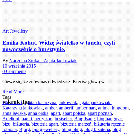
Art Jewellery
Emilia Kohut. Widzę światełko w tunelu, czyli
nowocześnie o bursztynie.
By
Naczelna Sroka – Agata Jankowiak
10 września 2015
0 Comments
Cieszę się, że znów nas odwiedzasz. Kręcisz głową w
Read More
Tags:
w.kruk Tag
10deco art
,
agata i katarzyna jankowiak
,
agata jankowiak.
Katarzyna jankowiak
,
amber
,
amberif
,
ambermart
,
animal kingdom
,
anna ławska
,
anna orska
,
apart
,
apart polska
,
apart poznań
,
Artelioni
,
bańki
,
berry zoo
,
bestseller
,
Bing Bang
,
bingbangnyc
,
biżu
,
biżuteria
,
biżuteria apart
,
biżuteria marzeń
,
biżuteria ręcznie
robiona
,
Bjorg
,
bjorgjewellery
,
bling bling
,
blog biżuteria
,
blog