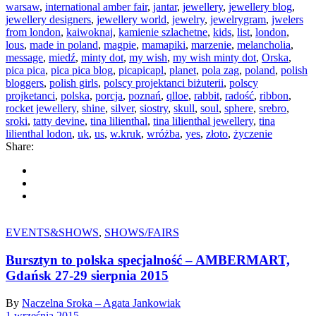
warsaw
,
international amber fair
,
jantar
,
jewellery
,
jewellery blog
,
jewellery designers
,
jewellery world
,
jewelry
,
jewelrygram
,
jwelers
from london
,
kaiwoknaj
,
kamienie szlachetne
,
kids
,
list
,
london
,
lous
,
made in poland
,
magpie
,
mamapiki
,
marzenie
,
melancholia
,
message
,
miedź
,
minty dot
,
my wish
,
my wish minty dot
,
Orska
,
pica pica
,
pica pica blog
,
picapicapl
,
planet
,
pola zag
,
poland
,
polish
bloggers
,
polish girls
,
polscy projektanci biżuterii
,
polscy
projketanci
,
polska
,
porcja
,
poznań
,
qlloe
,
rabbit
,
radość
,
ribbon
,
rocket jewellery
,
shine
,
silver
,
siostry
,
skull
,
soul
,
sphere
,
srebro
,
sroki
,
tatty devine
,
tina lilienthal
,
tina lilienthal jewellery
,
tina
lilienthal lodon
,
uk
,
us
,
w.kruk
,
wróżba
,
yes
,
złoto
,
życzenie
Share:
EVENTS&SHOWS
,
SHOWS/FAIRS
Bursztyn to polska specjalność – AMBERMART,
Gdańsk 27-29 sierpnia 2015
By
Naczelna Sroka – Agata Jankowiak
1 września 2015