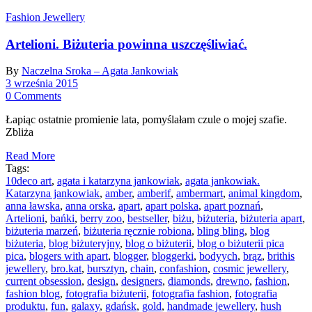
Fashion Jewellery
Artelioni. Biżuteria powinna uszczęśliwiać.
By
Naczelna Sroka – Agata Jankowiak
3 września 2015
0 Comments
Łapiąc ostatnie promienie lata, pomyślałam czule o mojej szafie.
Zbliża
Read More
Tags:
10deco art
,
agata i katarzyna jankowiak
,
agata jankowiak.
Katarzyna jankowiak
,
amber
,
amberif
,
ambermart
,
animal kingdom
,
anna ławska
,
anna orska
,
apart
,
apart polska
,
apart poznań
,
Artelioni
,
bańki
,
berry zoo
,
bestseller
,
biżu
,
biżuteria
,
biżuteria apart
,
biżuteria marzeń
,
biżuteria ręcznie robiona
,
bling bling
,
blog
biżuteria
,
blog biżuteryjny
,
blog o biżuterii
,
blog o biżuterii pica
pica
,
blogers with apart
,
blogger
,
bloggerki
,
bodyych
,
brąz
,
brithis
jewellery
,
bro.kat
,
bursztyn
,
chain
,
confashion
,
cosmic jewellery
,
current obsession
,
design
,
designers
,
diamonds
,
drewno
,
fashion
,
fashion blog
,
fotografia biżuterii
,
fotografia fashion
,
fotografia
produktu
,
fun
,
galaxy
,
gdańsk
,
gold
,
handmade jewellery
,
hush