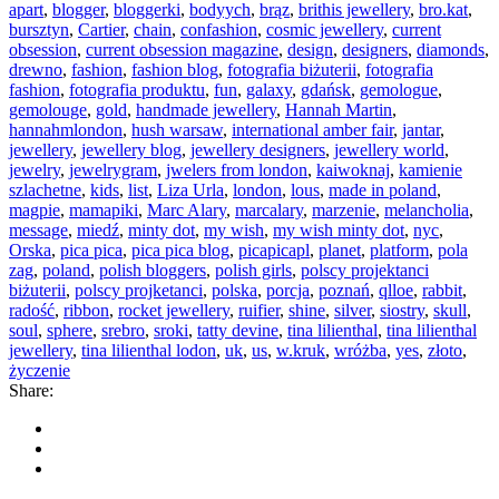
apart
,
blogger
,
bloggerki
,
bodyych
,
brąz
,
brithis jewellery
,
bro.kat
,
bursztyn
,
Cartier
,
chain
,
confashion
,
cosmic jewellery
,
current
obsession
,
current obsession magazine
,
design
,
designers
,
diamonds
,
drewno
,
fashion
,
fashion blog
,
fotografia biżuterii
,
fotografia
fashion
,
fotografia produktu
,
fun
,
galaxy
,
gdańsk
,
gemologue
,
gemolouge
,
gold
,
handmade jewellery
,
Hannah Martin
,
hannahmlondon
,
hush warsaw
,
international amber fair
,
jantar
,
jewellery
,
jewellery blog
,
jewellery designers
,
jewellery world
,
jewelry
,
jewelrygram
,
jwelers from london
,
kaiwoknaj
,
kamienie
szlachetne
,
kids
,
list
,
Liza Urla
,
london
,
lous
,
made in poland
,
magpie
,
mamapiki
,
Marc Alary
,
marcalary
,
marzenie
,
melancholia
,
message
,
miedź
,
minty dot
,
my wish
,
my wish minty dot
,
nyc
,
Orska
,
pica pica
,
pica pica blog
,
picapicapl
,
planet
,
platform
,
pola
zag
,
poland
,
polish bloggers
,
polish girls
,
polscy projektanci
biżuterii
,
polscy projketanci
,
polska
,
porcja
,
poznań
,
qlloe
,
rabbit
,
radość
,
ribbon
,
rocket jewellery
,
ruifier
,
shine
,
silver
,
siostry
,
skull
,
soul
,
sphere
,
srebro
,
sroki
,
tatty devine
,
tina lilienthal
,
tina lilienthal
jewellery
,
tina lilienthal lodon
,
uk
,
us
,
w.kruk
,
wróżba
,
yes
,
złoto
,
życzenie
Share: