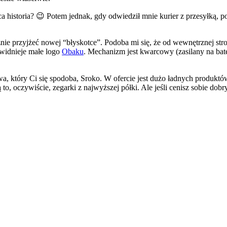
a historia? 😉 Potem jednak, gdy odwiedził mnie kurier z przesyłką,
ie przyjżeć nowej “błyskotce”. Podoba mi się, że od wewnętrznej strony
 widnieje małe logo
Obaku
. Mechanizm jest kwarcowy (zasilany na bater
wa, który Ci się spodoba, Sroko. W ofercie jest dużo ładnych produkt
to, oczywiście, zegarki z najwyższej półki. Ale jeśli cenisz sobie do