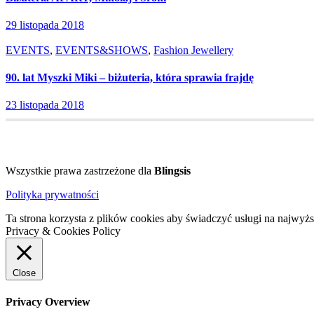
29 listopada 2018
EVENTS
,
EVENTS&SHOWS
,
Fashion Jewellery
90. lat Myszki Miki – biżuteria, która sprawia frajdę
23 listopada 2018
Wszystkie prawa zastrzeżone dla
Blingsis
Polityka prywatności
Ta strona korzysta z plików cookies aby świadczyć usługi na najwyż
Privacy & Cookies Policy
Close
Privacy Overview