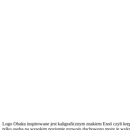
Logo Obaku inspirowane jest kaligraficznym znakiem Ensō czyli kręg
tylko osoba na wysokim poziomie rozwoju duchowego może je wykre