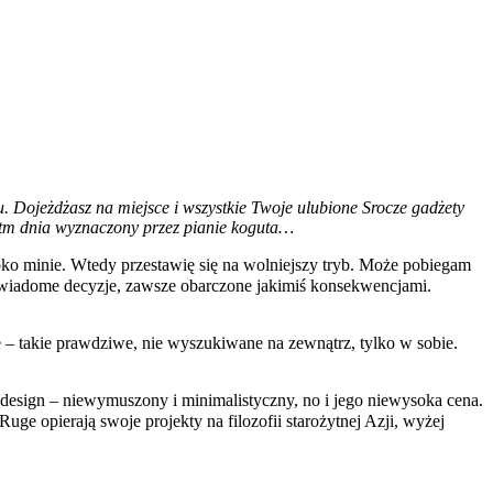
. Dojeżdżasz na miejsce i wszystkie Twoje ulubione Srocze gadżety
a rytm dnia wyznaczony przez pianie koguta…
ybko minie. Wtedy przestawię się na wolniejszy tryb. Może pobiegam
j świadome decyzje, zawsze obarczone jakimiś konsekwencjami.
 – takie prawdziwe, nie wyszukiwane na zewnątrz, tylko w sobie.
 design – niewymuszony i minimalistyczny, no i jego niewysoka cena.
Ruge opierają swoje projekty na filozofii starożytnej Azji, wyżej