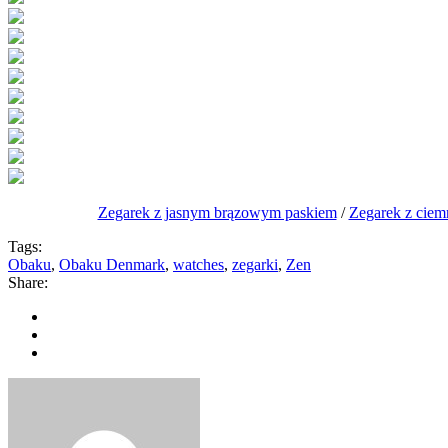
Zegarek z jasnym brązowym paskiem
/
Zegarek z ciem
Tags:
Obaku
,
Obaku Denmark
,
watches
,
zegarki
,
Zen
Share: