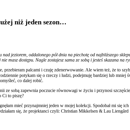
użej niż jeden sezon…
nad jeziorem, oddalonego pół dnia na piechotę od najbliższego sklepu
tórej nie masz dostępu. Nagle zostajesz sama ze sobą i jesteś skazana n
ce, przebieram palcami i czuję zdenerwowanie. Ale wiem też, że to sz
codziennie potykam się o rzeczy i ludzi, podejmuję bardziej lub mnie
omyśleć, co dalej robić.
ii ze sobą zapewnia poczucie równowagi w życiu i przynosi szczęście
 Ci to piszę?
gnęłam mieć przynajmniej jeden w mojej kolekcji. Spodobał mi się ich
edziałam się, że projektanci czyli: Christian Mikkelsen & Lau Liengård 