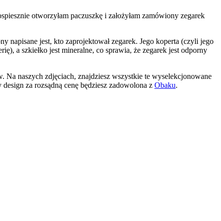
 pospiesznie otworzyłam paczuszkę i założyłam zamówiony zegarek
 napisane jest, kto zaprojektował zegarek. Jego koperta (czyli jego
ię), a szkiełko jest mineralne, co sprawia, że zegarek jest odporny
ów. Na naszych zdjęciach, znajdziesz wszystkie te wyselekcjonowane
bry design za rozsądną cenę będziesz zadowolona z
Obaku
.