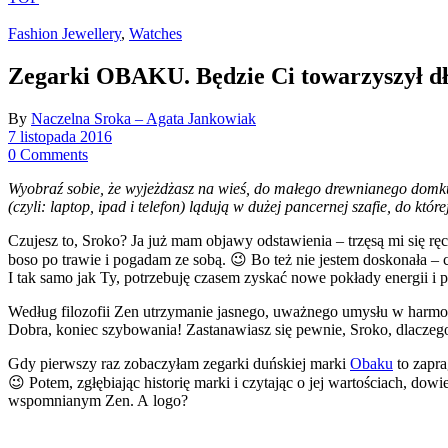
Fashion Jewellery
,
Watches
Zegarki OBAKU. Będzie Ci towarzyszył dł
By
Naczelna Sroka – Agata Jankowiak
7 listopada 2016
0 Comments
Wyobraź sobie, że wyjeżdżasz na wieś, do małego drewnianego domku 
(czyli: laptop, ipad i telefon) lądują w dużej pancernej szafie, do k
Czujesz to, Sroko? Ja już mam objawy odstawienia – trzęsą mi się rę
boso po trawie i pogadam ze sobą. 😉 Bo też nie jestem doskonała – 
I tak samo jak Ty, potrzebuję czasem zyskać nowe pokłady energii i p
Według filozofii Zen utrzymanie jasnego, uważnego umysłu w harmon
Dobra, koniec szybowania! Zastanawiasz się pewnie, Sroko, dlaczego
Gdy pierwszy raz zobaczyłam zegarki duńskiej marki
Obaku
to zapra
😉 Potem, zgłębiając historię marki i czytając o jej wartościach, dowi
wspomnianym Zen. A logo?