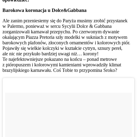
Barokowa koronacja u Dolce&Gabbana
A
le zanim przeniesiemy się do Paryża musimy zrobić przystanek
w Palermo, ponieważ w sercu Sycylii Dolce & Gabbana
zorganizowali karnawał przepychu. Po czerwonym dywanie
okalającym Piazza Pretoria szły modelki w sukniach z motywem
barokowych plafonów, złoconych ornamentów i kolorowych piór.
Pojawiły się wielkie kolczyki w kształcie cytryn, sznury pereł,
ale nic nie przykuło bardziej uwagi niż… korony!
Te najefektowniejsze pokazano na końcu – ponad metrowe
z pióropuszem i kolorowymi kamieniami wprowadziły klimat
brazylijskiego karnawału. Coś Tobie to przypomina Sroko?