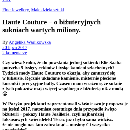
Fine Jewellery
,
Małe dzieła sztuki
Haute Couture – o biżuteryjnych
sukniach wartych miliony.
By
Angelika Warlikowska
20 lipca 2017
2 komentarze
Czy wiesz Sroko, że do powstania jednej sukienki Elie Saaba
potrzeba 5 tysięcy cekinów i tysiąc kamieni szlachetnych?
Tydzień mody Haute Couture to okazja, aby zanurzyć się
w luksusie. Ręcznie układane kamienie, misternie plecione
koronki i precyzyjne hafty. Czasem mam wrażenie, że suknie
z tych pokazów mają więcej wspólnego z biżuterią niż z modą
🙂
W Paryżu projektanci zaprezentowali właśnie swoje propozycje
na jesień 2017, natomiast ostatniego dnia przypadło święto
biżuterii – pokazy Haute Joaillerie, czyli najbardziej
luksusowych świecidełek! Teraz już chyba sama widzisz,
że nie mogło nas tam zabraknąć – musimy Ci wszystko
opowiedzieć!