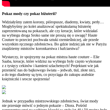
Pokaz mody czy pokaz biżuterii?
Widziałyśmy zatem korony, pióropusze, diademy, kwiaty, perły…
Mogłybyśmy po kolei analizować spektakularną biżuterię
zaprezentowaną na pokazach, ale czy kreacje, które widziałaś
na wybiegu droga Sroko same nie proszą się o uwagę? Haute
Couture to przecież pochwała sztuki rzemieślniczej, ale przede
wszystkim ręcznego zdobnictwa. Bo gdzie indziej jak nie w Paryżu
znajdziemy mistrzów koronkarstwa i hafciarstwa?
Wystarczy, że spojrzymy na pokaz mistrza haute couture – Elie
Saaba, kreacje, które widzisz na wybiegu były często wykonane
z z tysięcy cekinów i kamieni szlachetnych! Projektant wie jak
przenieść nas do bajkowego świata – jedwab, tiul, złote nici,
a do tego diademy są tym, co przyciąga do zakupu arabskie
księżniczki i srocze spojrzenia!
Jednak w przypadku mistrzowskiego zdobnictwa, świat mody
nie przestaje mówić o jednym pokazie – Diora. Pośród
zaprezentowanej na wybiegu klasyki w stylu lat 40 i 50 można było