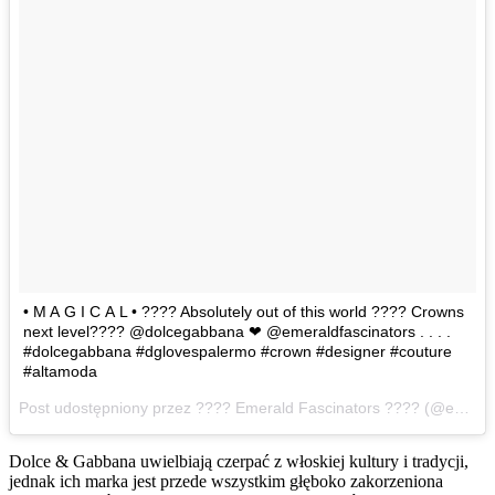
• M A G I C A L • ???? Absolutely out of this world ???? Crowns
next level???? @dolcegabbana ❤ @emeraldfascinators . . . .
#dolcegabbana #dglovespalermo #crown #designer #couture
#altamoda
Post udostępniony przez ???? Emerald Fascinators ???? (@emeraldfascinators)
Dolce & Gabbana uwielbiają czerpać z włoskiej kultury i tradycji,
jednak ich marka jest przede wszystkim głęboko zakorzeniona