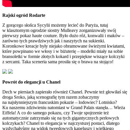
Rajski ogród Rodarte
Z gorącego słońca Sycylii możemy lecieć do Paryża, tutaj
w klasztornym ogrodzie siostry Mulleavy zorganizowały swój
pierwszy pokaz haute couture. Było dużo róż, konwalii i maków –
zarówno tych prawdziwych jak i naszytych na sukienki.
Koronkowe kreacje były niejako obramowane świeżymi kwiatami,
które powpinano we włosy i w biżuterię – modelki miały na sobie
bransoletki w formie złotych kokard i przepiękne wiszące kolczyki
z sercami. Taka sceneria sama prosiła się o brawa na stojąco!
Powrót do elegancji u Chanel
Dech w piersiach zapierało również Chanel. Pewnie też głowiłaś się
droga Sroko, jaką scenografię tym razem zobaczymy
na najsłynniejszym francuskim pokazie – lodowiec? Lotnisko?
Ku naszemu zdziwieniu natomiast w Grand Palais stanęła… Wieża
Eiffela! A co do samego pokazu, czy Twoje spojrzenie też
automatycznie zatrzymało się na tych gigantycznych perłowych
kolczykach? Chanel to elegancja w najczystszej postaci, dlatego
wzdychałyśmy na widok tweedowych kapeluszy i wielkiego