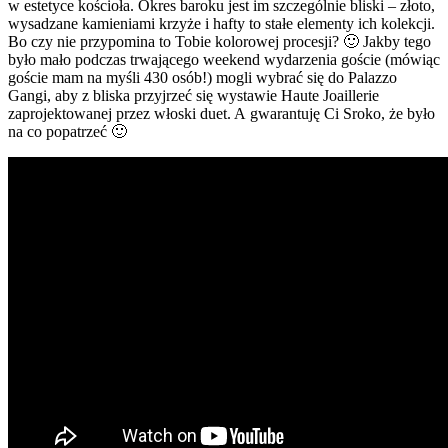
w estetyce kościoła. Okres baroku jest im szczególnie bliski – złoto,
wysadzane kamieniami krzyże i hafty to stałe elementy ich kolekcji.
Bo czy nie przypomina to Tobie kolorowej procesji? 🙂 Jakby tego
było mało podczas trwającego weekend wydarzenia goście (mówiąc
goście mam na myśli 430 osób!) mogli wybrać się do Palazzo
Gangi, aby z bliska przyjrzeć się wystawie Haute Joaillerie
zaprojektowanej przez włoski duet. A gwarantuję Ci Sroko, że było
na co popatrzeć 🙂