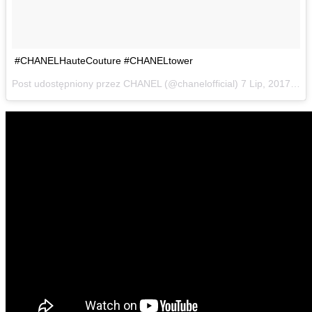
#CHANELHauteCouture #CHANELtower
Post udostępniony przez CHANEL (@chanelofficial)
7 Lip, 2017 o 9:11 PDT