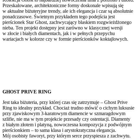
Przeskalowane, architektoniczne formy doskonale wpisują się
w aktualne biżuteryjne trendy, ale ich elegancja i czar są absolutnie
ponadczasowe. Świetnym przykładem tego podejścia jest
pierścionek Star Ghost, zachwycający blaskiem rozgwieżdżonego
nieba. Ten projekt dostępny jest zarówno w klasycznej wersji
w złocie i białych diamentach, jak i w pełnych przepychu
wariacjach w kolorze czy w formie pierścionków koktajlowych.
GHOST PRIVE RING
Jest taka biżuteria, przy której czas się zatrzymuje – Ghost Prive
Ring to idealny przykład. Chociaż trudno mówić o cichym luksusie
przy zjawiskowym 3-karatowym diamencie w szmaragdowym
szlifie, nie ma w tym projekcie przesady czy ostentacji. Diamenty
z białym złotem i platyną, nowoczesna kompozycja z podwójnym
pierścionkiem – to sama klasa i arystokratyczna elegancja.
Mój osobisty faworyt, przy którym serce przyspiesza z zachwytu.