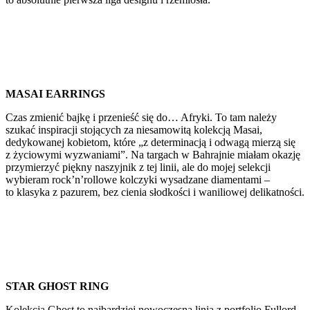
MASAI EARRINGS
Czas zmienić bajkę i przenieść się do… Afryki. To tam należy
szukać inspiracji stojących za niesamowitą kolekcją Masai,
dedykowanej kobietom, które „z determinacją i odwagą mierzą się
z życiowymi wyzwaniami”. Na targach w Bahrajnie miałam okazję
przymierzyć piękny naszyjnik z tej linii, ale do mojej selekcji
wybieram rock’n’rollowe kolczyki wysadzane diamentami –
to klasyka z pazurem, bez cienia słodkości i waniliowej delikatności.
STAR GHOST RING
Kolekcja Ghost to najbardziej nowoczesna linia z portfolio Fullord.