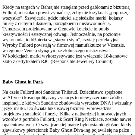
Kiedy na targach w Bahrajnie stanęłam przed gablotami z biżuterią
Fullord, musiałam powstrzymać się, żeby nie krzyknąć: „poproszę
wszystko”. Szwajcaria, gdzie mieści się siedziba marki, kojarzy
mi się z cichym luksusem, porządkiem i niezawodnością.
Tymczasem projektowane w Genewie kolekcje to popis
kreatywności i estetycznej odwagi. Jednocześnie, na poziomie
wykonania, to biżuteria w „starym stylu”, czytaj: perfekcyjna.
Wyroby Fullord powstają w firmowej manufakturze w Vicenzie,
w regionie Veneto słynącym ze złotniczego mistrzostwa.
W kolekcjach marki wykorzystywane jest wyłącznie 18-karatowe
złoto z certyfikatem RJC (Responsible Jewellery Council)
.
Baby Ghost in Paris
Na czele Fullord stoi Sandrine Thibaud. Dzieciństwo spędzone
w Afryce i kosmopolityczny życiorys to niewyczerpane źródło
inspiracji, z których Sandrine zbudowała wyraziste DNA i wizualny
język marki. Do świata luksusowej biżuterii wprowadziła
projektową śmiałość i finezję. Kilka z najbardziej innowacyjnych
wzorów z portfolio Fullord, jak Scarf Ring Necklace, zostało nawet
opatentowanych. O szwajcarskiej marce było ostatnio głośno, kiedy
zjawiskowy pierścionek Baby Ghost Diva-ing pojawił się na palcu