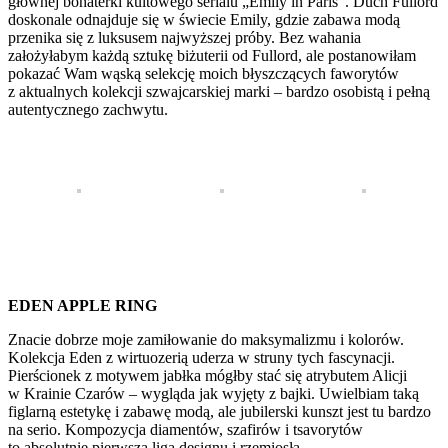
głównej bohaterki kultowego serialu „Emily in Paris”. Duch Fullord
doskonale odnajduje się w świecie Emily, gdzie zabawa modą
przenika się z luksusem najwyższej próby. Bez wahania
założyłabym każdą sztukę biżuterii od Fullord, ale postanowiłam
pokazać Wam wąską selekcję moich błyszczących faworytów
z aktualnych kolekcji szwajcarskiej marki – bardzo osobistą i pełną
autentycznego zachwytu.
EDEN APPLE RING
Znacie dobrze moje zamiłowanie do maksymalizmu i kolorów.
Kolekcja Eden z wirtuozerią uderza w struny tych fascynacji.
Pierścionek z motywem jabłka mógłby stać się atrybutem Alicji
w Krainie Czarów – wygląda jak wyjęty z bajki. Uwielbiam taką
figlarną estetykę i zabawę modą, ale jubilerski kunszt jest tu bardzo
na serio. Kompozycja diamentów, szafirów i tsavorytów
to absolutnie pierwsza liga designu i rzemiosła.