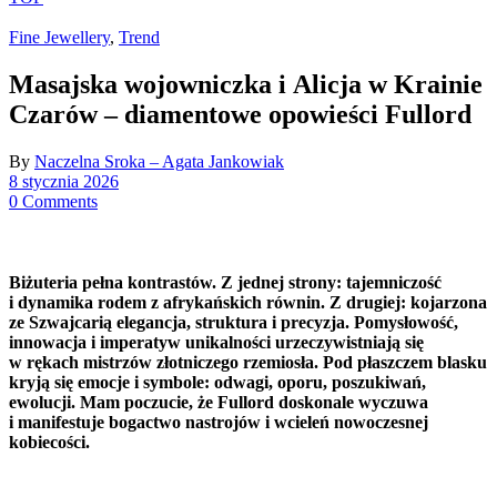
Fine Jewellery
,
Trend
Masajska wojowniczka i Alicja w Krainie
Czarów – diamentowe opowieści Fullord
By
Naczelna Sroka – Agata Jankowiak
8 stycznia 2026
0 Comments
Biżuteria pełna kontrastów. Z jednej strony: tajemniczość
i dynamika rodem z afrykańskich równin. Z drugiej: kojarzona
ze Szwajcarią elegancja, struktura i precyzja. Pomysłowość,
innowacja i imperatyw unikalności urzeczywistniają się
w rękach mistrzów złotniczego rzemiosła. Pod płaszczem blasku
kryją się emocje i symbole: odwagi, oporu, poszukiwań,
ewolucji. Mam poczucie, że Fullord doskonale wyczuwa
i manifestuje bogactwo nastrojów i wcieleń nowoczesnej
kobiecości.