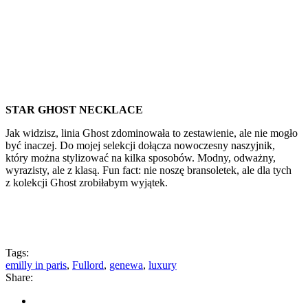
STAR GHOST NECKLACE
Jak widzisz, linia Ghost zdominowała to zestawienie, ale nie mogło
być inaczej. Do mojej selekcji dołącza nowoczesny naszyjnik,
który można stylizować na kilka sposobów. Modny, odważny,
wyrazisty, ale z klasą. Fun fact: nie noszę bransoletek, ale dla tych
z kolekcji Ghost zrobiłabym wyjątek.
Tags:
emilly in paris
,
Fullord
,
genewa
,
luxury
Share: