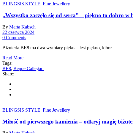
BLINGSIS STYLE
,
Fine Jewellery
„Wszystko zaczęło się od serca” – piękno to dobro w 
By
Marta Kabsch
22 czerwca 2024
0 Comments
Biżuteria BE8 ma dwa wymiary piękna. Jest piękno, które
Read More
Tags:
BE8
,
Beppe Callegari
Share:
BLINGSIS STYLE
,
Fine Jewellery
Miłość od pierwszego kamienia – odkryj magię biżuter
By
Marta Kabsch