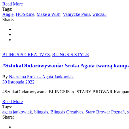
Read More
Tags:
Angie
,
HOS&me
,
Make a Wish
,
Vanrycke Paris
,
wilcza3
Share:
BLINGSIS CREATIVES
,
BLINGSIS STYLE
#SztukaObdarowywania: Sroka Agata twarzą kampa
By
Naczelna Sroka – Agata Jankowiak
30 listopada 2022
#SztukaObdarowywania BLINGSIS x STARY BROWAR Kampania:
Read More
Tags:
agata jankowiak
,
blingsis
,
Blingsis Creatives
,
Stary Browar Poznań
,
s
Share: