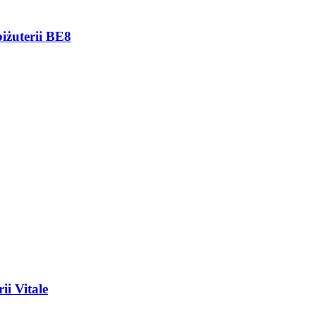
biżuterii BE8
ii Vitale