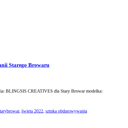
nii Starego Browaru
 BLINGSIS CREATIVES dla Stary Browar modelka:
tarybrowar
,
świeta 2022
,
sztuka obdarowywania