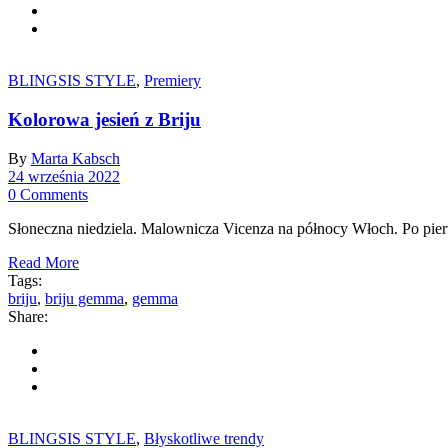
BLINGSIS STYLE
,
Premiery
Kolorowa jesień z Briju
By
Marta Kabsch
24 września 2022
0 Comments
Słoneczna niedziela. Malownicza Vicenza na północy Włoch. Po pi
Read More
Tags:
briju
,
briju gemma
,
gemma
Share:
BLINGSIS STYLE
,
Błyskotliwe trendy