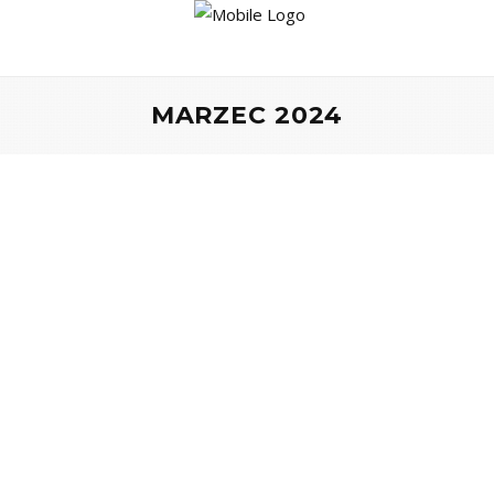
MARZEC 2024
BLINGSIS STYLE
,
FINE JEWELLERY
MIŁOŚĆ OD PIERWSZEGO
KAMIENIA – ODKRYJ MAGIĘ
BIŻUTERII VITALE
by
Marta Kabsch
12 marca 2024
0 comments