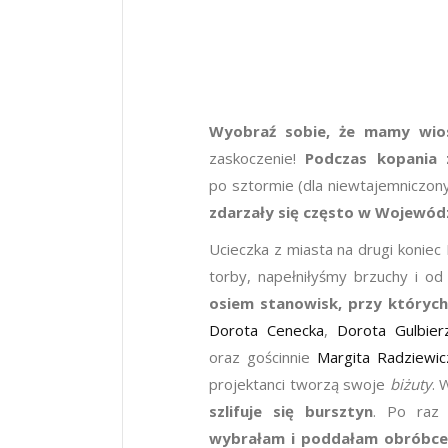
Wyobra
ź
sobie,
ż
e mamy wio
zaskoczenie!
Podczas kopania 
po sztormie (dla niewtajemniczony
zdarza
ł
y si
ę
cz
ę
sto w Wojew
ó
d
Ucieczka z miasta na drugi koniec 
torby, napełniłyśmy brzuchy i o
osiem stanowisk, przy kt
ó
rych
Dorota Cenecka
,
Dorota Gulbier
oraz gościnnie
Margita Radziewic
projektanci tworzą swoje
bi
ż
uty
. 
szlifuje si
ę
bursztyn
. Po raz
wybra
ł
am i podda
ł
am obr
ó
bce