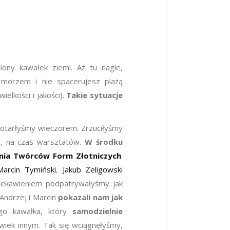
iony kawałek ziemi. Aż tu nagle,
 morzem i nie spacerujesz plażą
elkości i jakości).
Takie sytuacje
dotarłyśmy wieczorem. Zrzuciłyśmy
ni, na czas warsztatów.
W
ś
rodku
nia Tw
ó
rc
ó
w Form Z
ł
otniczych
:
Marcin Tymiński
,
Jakub Żeligowski
ciekawieniem podpatrywałyśmy jak
 Andrzej i Marcin
pokazali nam jak
go kawałka, który
samodzielnie
wiek innym. Tak się wciągnęłyśmy,