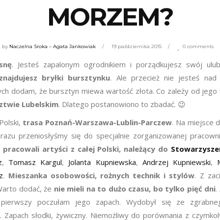
MORZEM?
by
Naczelna Sroka – Agata Jankowiak
19 października 2015
0 comments
sn
ę
. Jesteś zapalonym ogrodnikiem i porządkujesz swój ulub
znajdujesz bry
ł
ki bursztynku
. Ale przecież nie jesteś nad
ch dodam, że bursztyn miewa wartość złota. Co zależy od jego wi
ztwie Lubelskim
. Dlatego postanowiono to zbadać. 😉
Polski,
trasa Pozna
ń
-Warszawa-Lublin-Parczew
. Na miejsce 
d razu przeniosłyśmy się do specjalnie zorganizowanej pracow
 pracowali arty
ś
ci z ca
ł
ej Polski, nale
żą
cy do
Stowarzysze
z
,
Tomasz Kargul
,
Jolanta Kupniewska
,
Andrzej Kupniewski
,
z
.
Mieszanka osobowo
ś
ci, ro
ż
nych technik i styl
ó
w
. Z za
Warto dodać, że
nie mieli na to du
ż
o czasu, bo tylko pi
ęć
dni
.
 pierwszy poczułam jego zapach. Wydobył się ze zgrabne
. Zapach słodki, żywiczny. Niemożliwy do porównania z czymkol