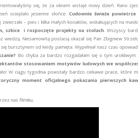
rientowałyśmy się, że za oknem wstaje nowy dzień. Rano zjed
ień ocieplało jesienne słońce.
Cudownie
ś
wie
ż
e powietrze
się zwierzaki – pies i kilka małych kociaków, wskakujących na ma
n, szkice i rozpocz
ę
te projekty na sto
ł
ach
. Wszyscy bardz
oraz wiedzą. Niesamowitą postacią okazał się Pan Zbigniew Strze
je się bursztynem od kiedy pamięta. Wypełniał nasz czas opowiad
szanie?
Bo chyba za bardzo rozgadałam się o tym urokliwym 
projektantów stosowaniem motywów ludowych we współczesn
ało! W ciągu tygodnia powstały bardzo ciekawe prace, które m
toryczny moment oficjalnego pokazania pierwszych ka
zez nas filmiku.