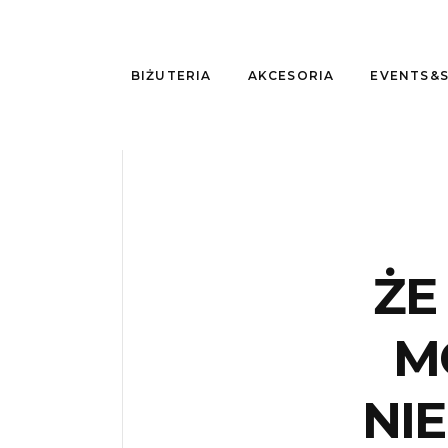
BIŻUTERIA
AKCESORIA
EVENTS&
ŻE
M
NI