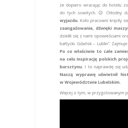
że dopiero wracając do hotelu zo
do tych sowitych. 😉 Chłodny dz
wyjazdu
. Koło pracowni kręciły 
zaanga
ż
owanie, d
ź
wi
ę
ki maszy
dzielili się z nami opowieściami 
bałtycki. Gdańsk – Lublin”. Zajmu
Po co w
ł
a
ś
ciwie to ca
ł
e zamie
na celu inspirację polskich 
bursztynu.
I to naprawdę się ud
Naszą wypraw
ę
u
ś
wietni
ł
his
w Wojew
ó
dztwie Lubelskim.
Więcej o tym, w przygotowanym pr