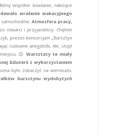
liśmy wspólne śniadanie, należące
 dawa
ł
o wra
ż
enie wakacyjnego
ski samochodów.
Atmosfera pracy,
o otwarci i przyjacielscy. Chętnie
lczyk, prezes konsorcjum „Bursztyn
ając cudowne anegdotki. Ale, stop!
miejscu. 😉
Warsztaty te miały
ej biżuterii z wykorzystaniem
ożna było zobaczyć na wernisażu.
wa
ł
k
ó
w bursztynu wydobytych