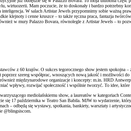
dycyjnie już odbędzie się w Palazzo Bovara. To moja ulubiona część p
tylu, wirtuozerii. Mam poczucie, że to doskonały i bardzo potrzebny 
na inteligencja. W salach Artistar Jewels przypomnimy sobie ważną p
adkie klejnoty i cenne kruszce – to także ręczna praca, fantazja twórc
wnież w mury Palazzo Bovara, równolegle z Artistar Jewels – to pozwo
stawców z 60 krajów. O sukces tegorocznego show jestem spokojna – 
ept poprzez szereg współprac, wnoszących nową jakość i możliwości do
, jak również międzynarodowe organizacje i koncepty: m.in. HRD Ant
iać wpływy, rozwijać społeczność i wspólnie tworzyć. To idee, które d
arzyszącego mediolańskiemu show, a laureatów w kategoriach Contempor
e się 17 października w Teatro San Babila. MJW to wydarzenie, któr
mach – odbędą się wystawy, spotkania, bankiety, warsztaty i artystyc
mie @blingsiscom.