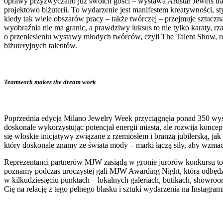
oprawy przyzwyczaiło już swoich gości – wystawa Artistar Jewels tra
projektowo biżuterii. To wydarzenie jest manifestem kreatywności, s
kiedy tak wiele obszarów pracy – także twórczej – przejmuje sztucz
wyobraźnia nie ma granic, a prawdziwy luksus to nie tylko karaty, rz
o przeniesieniu wystawy młodych twórców, czyli The Talent Show, ró
biżuteryjnych talentów.
Teamwork makes the dream work
Poprzednia edycja Milano Jewelry Week przyciągnęła ponad 350 wy
doskonale wykorzystując potencjał energii miasta, ale rozwija konc
się włoskie inicjatywy związane z rzemiosłem i branżą jubilerską
który doskonale znamy ze świata mody – marki łączą siły, aby wzmacn
Reprezentanci partnerów MJW zasiądą w gronie jurorów konkursu tow
poznamy podczas uroczystej gali MJW Awarding Night, która odbędzi
w kilkudziesięciu punktach – lokalnych galeriach, butikach, showroo
Cię na relację z tego pełnego blasku i sztuki wydarzenia na Instagra