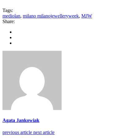
Tags:
mediolan
,
milano milanojewelleryweek
,
MJW
Share:
Agata Jankowiak
previous article
next article