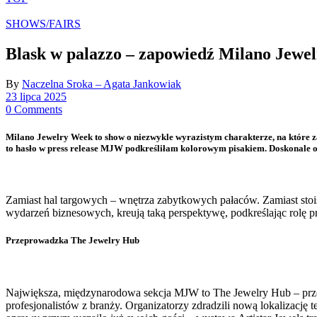
SHOWS/FAIRS
Blask w palazzo – zapowiedź Milano Jewe
By
Naczelna Sroka – Agata Jankowiak
23 lipca 2025
0 Comments
Milano Jewelry Week to show o niezwykle wyrazistym charakterze, na które za
to hasło w press release MJW podkreśliłam kolorowym pisakiem. Doskonale o
Zamiast hal targowych – wnętrza zabytkowych pałaców. Zamiast stois
wydarzeń biznesowych, kreują taką perspektywę, podkreślając rolę pr
Przeprowadzka The Jewelry Hub
Największa, międzynarodowa sekcja MJW to The Jewelry Hub – przegl
profesjonalistów z branży. Organizatorzy zdradzili nową lokalizację