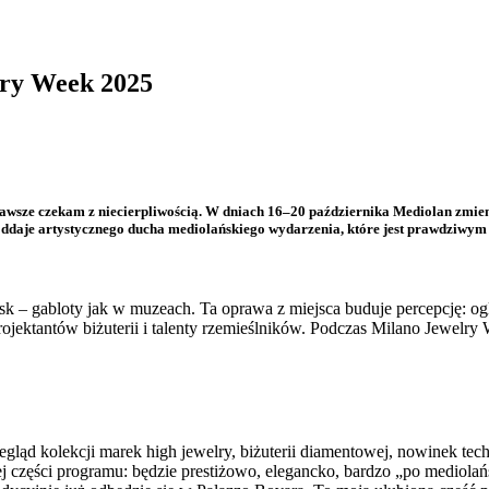
lry Week 2025
wsze czekam z niecierpliwością. W dniach 16–20 października Mediolan zmieni 
ddaje artystycznego ducha mediolańskiego wydarzenia, które jest prawdziwym 
k – gabloty jak w muzeach. Ta oprawa z miejsca buduje percepcję: ogl
ojektantów biżuterii i talenty rzemieślników. Podczas Milano Jewelry
ąd kolekcji marek high jewelry, biżuterii diamentowej, nowinek tec
 tej części programu: będzie prestiżowo, elegancko, bardzo „po medio