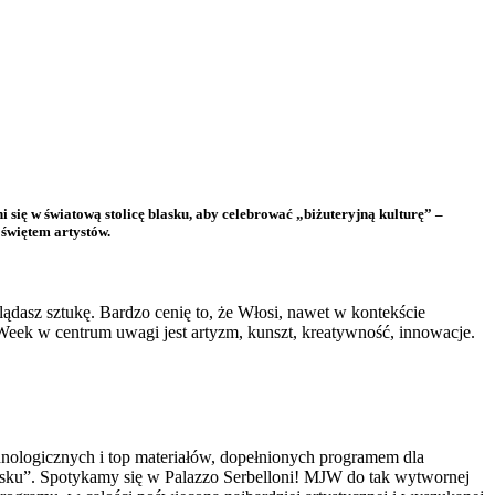
się w światową stolicę blasku, aby celebrować „biżuteryjną kulturę” –
świętem artystów.
ądasz sztukę. Bardzo cenię to, że Włosi, nawet w kontekście
 Week w centrum uwagi jest artyzm, kunszt, kreatywność, innowacje.
hnologicznych i top materiałów, dopełnionych programem dla
lańsku”. Spotykamy się w Palazzo Serbelloni! MJW do tak wytwornej