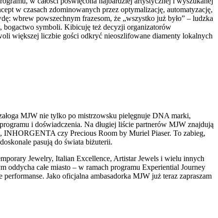
rogramu, w całości poświęcona najbardziej artystycznej i wyszukanej
koncept w czasach zdominowanych przez optymalizację, automatyzację,
rawdę: wbrew powszechnym frazesom, że „wszystko już było” – ludzka
ów, bogactwo symboli. Kibicuję też decyzji organizatorów
li większej liczbie gości odkryć nieoszlifowane diamenty lokalnych
załoga MJW nie tylko po mistrzowsku pielęgnuje DNA marki,
 programu i doświadczenia. Na długiej liście partnerów MJW znajdują
werp, INHORGENTA czy Precious Room by Muriel Piaser. To zabieg,
oskonale pasują do świata biżuterii.
ary Jewelry, Italian Excellence, Artistar Jewels i wielu innych
ym oddycha całe miasto – w ramach programu Experiential Journey
zne performanse. Jako oficjalna ambasadorka MJW już teraz zapraszam